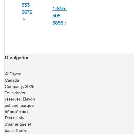
633-
1-866-
8672
508-
5856
Start of disclosure content
Divulgation
© Elavon
Canada
Company, 2026.
Tous droits
réservés. Elavon
est une marque
déposée aux
États-Unis
d’Amérique et
dans d’autres